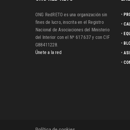
•
ONG RedRETO es una organización sin
PR
fines de lucro, inscrita en el Registro
•
CA
Nacional de Asociaciones del Ministerio
•
EQ
del Interior con el Nº 617.637 y con CIF
•
BL
G88411228.
Únete a la red
•
AS
•
CO
Política de cookies