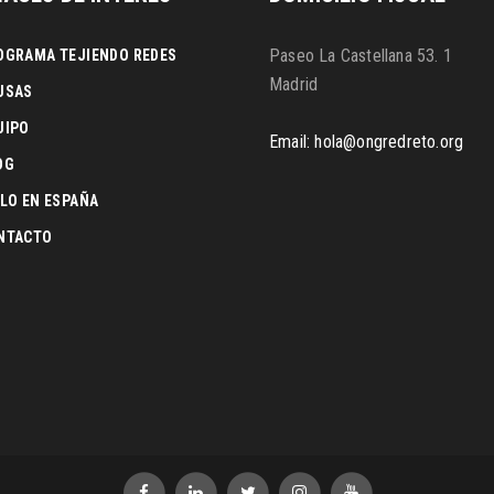
Paseo La Castellana 53. 1
OGRAMA TEJIENDO REDES
Madrid
USAS
UIPO
Email: hola@ongredreto.org
OG
ILO EN ESPAÑA
NTACTO