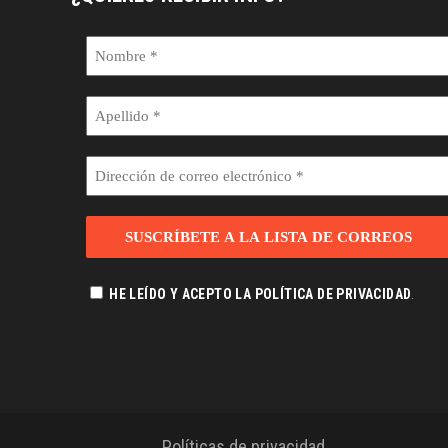
Nombre
*
Apellido
*
Dirección
de
correo
electrónico
*
.
HE LEÍDO Y ACEPTO LA POLÍTICA DE PRIVACIDAD
Políticas de privacidad