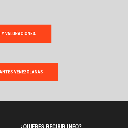
N Y VALORACIONES.
GRANTES VENEZOLANAS
¿QUIERES RECIBIR INFO?